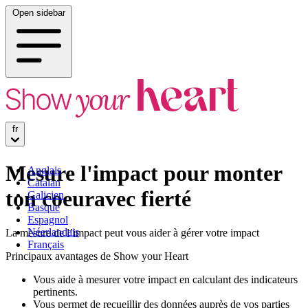
Open sidebar
fr
Mesure l'impact pour monter
Anglais
Catalan
ton coeuravec fierté
Galicien
Basque
Espagnol
Néerlandais
La mesure de l’impact peut vous aider à gérer votre impact
Français
Principaux avantages de Show your Heart
Vous aide à mesurer votre impact en calculant des indicateurs
pertinents.
Vous permet de recueillir des données auprès de vos parties