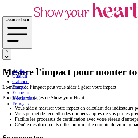
Open sidebar
fr
Mesure l'impact pour monter ton
Anglais
Catalan
Galicien
La mesure de l’impact peut vous aider à gérer votre impact
Basque
Espagnol
Principaux avantages de Show your Heart
Néerlandais
Français
Vous aide à mesurer votre impact en calculant des indicateurs pe
Vous permet de recueillir des données auprès de vos parties pr
Facilite les processus de certification avec votre réseau d'entrepr
Génère des documents utiles pour rendre compte de votre impact (
Se connecter